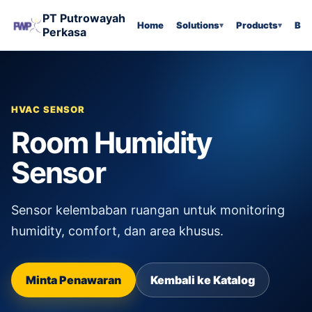
PT Putrowayah
Home
Solutions
Products
Bra
Perkasa
HVAC SENSOR
Room Humidity
Sensor
Sensor kelembaban ruangan untuk monitoring
humidity, comfort, dan area khusus.
Minta Penawaran
Kembali ke Katalog