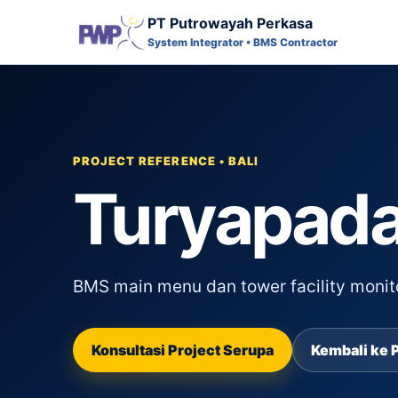
PT Putrowayah Perkasa
System Integrator • BMS Contractor
PROJECT REFERENCE • BALI
Turyapada
BMS main menu dan tower facility monito
Konsultasi Project Serupa
Kembali ke 