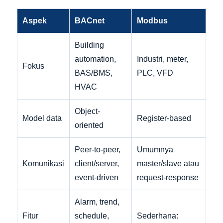
Aspek
BACnet
Modbus
Building
automation,
Industri, meter,
Fokus
BAS/BMS,
PLC, VFD
HVAC
Object-
Model data
Register-based
oriented
Peer-to-peer,
Umumnya
Komunikasi
client/server,
master/slave atau
event-driven
request-response
Alarm, trend,
Fitur
schedule,
Sederhana: